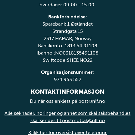
hverdager 09:00 - 15:00.
Bankforbindelse:
Sparebank 1 Østlandet
Strandgata 15
2317 HAMAR, Norway
Bankkonto: 1813 54 91108
Ibanno.:NO0318135491108
Swiftcode:SHEDNO22
Organisasjonsnummer:
974 953 552
KONTAKTINFORMASJON
Du når oss enklest på post@nlf.no
Alle søknader, høringer og annet som skal saksbehandles
skal sendes til postmottak@nlf.no
Klikk her for oversikt over telefonnr