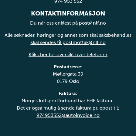
974 953 552
KONTAKTINFORMASJON
Du når oss enklest på post@nlf.no
Alle søknader, høringer og annet som skal saksbehandles
skal sendes til postmottak@nlf.no
Klikk her for oversikt over telefonnr
Postadresse:
Møllergata 39
0179 Oslo
Faktura:
Norges luftsportforbund har EHF faktura.
Det er også mulig å sende faktura pr. epost til:
974953552@autoinvoice.no