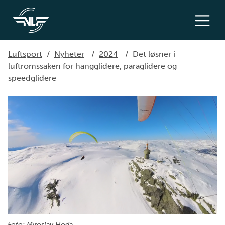
Luftsport
/
Nyheter
/
2024
/
Det løsner i
luftromssaken for hangglidere, paraglidere og
speedglidere
Foto: Miroslav Hoda