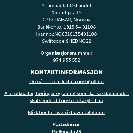
Sparebank 1 Østlandet
Strandgata 15
2317 HAMAR, Norway
Bankkonto: 1813 54 91108
Ibanno.:NO0318135491108
Swiftcode:SHEDNO22
Organisasjonsnummer:
974 953 552
KONTAKTINFORMASJON
Du når oss enklest på post@nlf.no
Alle søknader, høringer og annet som skal saksbehandles
skal sendes til postmottak@nlf.no
Klikk her for oversikt over telefonnr
Postadresse:
Møllergata 39