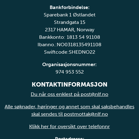
Bankforbindelse:
Sparebank 1 Østlandet
Strandgata 15
2317 HAMAR, Norway
Bankkonto: 1813 54 91108
Ibanno.:NO0318135491108
Swiftcode:SHEDNO22
Organisasjonsnummer:
974 953 552
KONTAKTINFORMASJON
Du når oss enklest på post@nlf.no
Alle søknader, høringer og annet som skal saksbehandles
skal sendes til postmottak@nlf.no
Klikk her for oversikt over telefonnr
Postadresse: