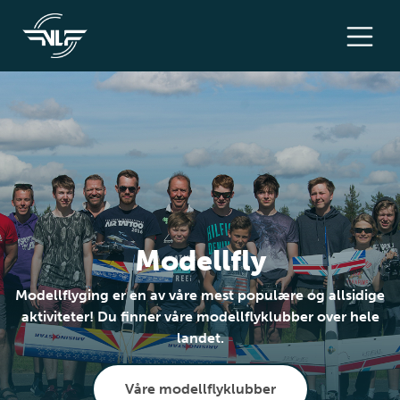
Modellfly
Modellflyging er en av våre mest populære og allsidige
aktiviteter! Du finner våre modellflyklubber over hele
landet.
Våre modellflyklubber