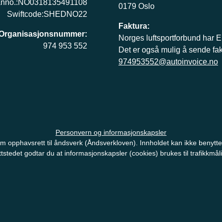
anno.:NO0318135491108
0179 Oslo
Swiftcode:SHEDNO22
Faktura:
Organisasjonsnummer:
Norges luftsportforbund har 
974 953 552
Det er også mulig å sende faktu
974953552@autoinvoice.no
Personvern og informasjonskapsler
ov om opphavsrett til åndsverk (Åndsverkloven). Innholdet kan ikke beny
tstedet godtar du at informasjonskapsler (cookies) brukes til trafikkmål