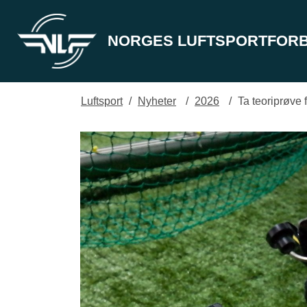
NORGES LUFTSPORTFOR
Luftsport
/
Nyheter
/
2026
/
Ta teoriprøve 