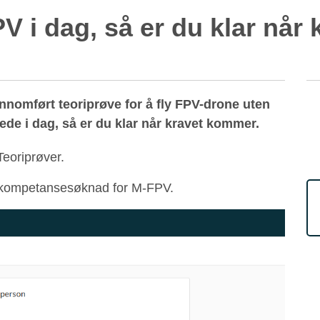
PV i dag, så er du klar nå
ennomført teoriprøve for å fly FPV-drone uten
de i dag, så er du klar når kravet kommer.
eoriprøver.
n kompetansesøknad for M-FPV.