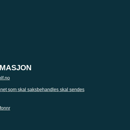
RMASJON
lf.no
nnet som skal saksbehandles skal sendes
efonnr