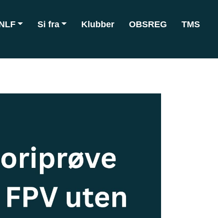
NLF
Si fra
Klubber
OBSREG
TMS