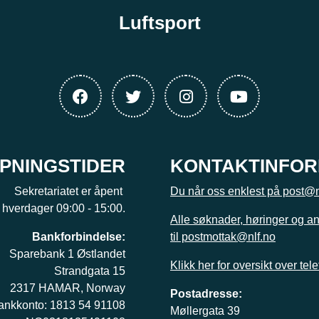
Luftsport
PNINGSTIDER
KONTAKTINFO
Sekretariatet er åpent
Du når oss enklest på post@n
hverdager 09:00 - 15:00.
Alle søknader, høringer og a
Bankforbindelse:
til postmottak@nlf.no
Sparebank 1 Østlandet
Klikk her for oversikt over tel
Strandgata 15
2317 HAMAR, Norway
Postadresse:
ankkonto: 1813 54 91108
Møllergata 39