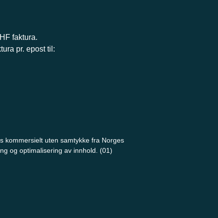
EHF faktura.
ra pr. epost til:
ttes kommersielt uten samtykke fra Norges
ing og optimalisering av innhold. (01)