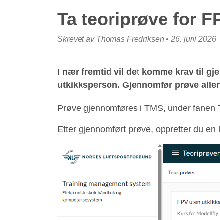
Ta teoriprøve for F
Skrevet av
Thomas Fredriksen
•
26. juni 2026
I nær fremtid vil det komme krav til gj
utkikksperson. Gjennomfør prøve allere
Prøve gjennomføres i TMS, under fanen T
Etter gjennomført prøve, oppretter du e