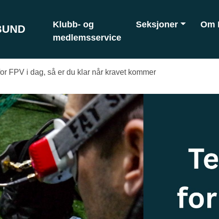
Klubb- og
Seksjoner
Om 
BUND
medlemsservice
for FPV i dag, så er du klar når kravet kommer