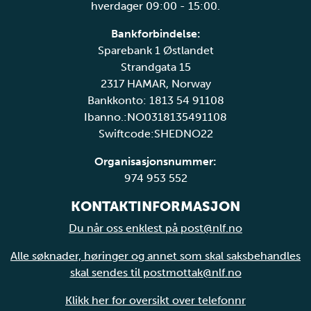
hverdager 09:00 - 15:00.
Bankforbindelse:
Sparebank 1 Østlandet
Strandgata 15
2317 HAMAR, Norway
Bankkonto: 1813 54 91108
Ibanno.:NO0318135491108
Swiftcode:SHEDNO22
Organisasjonsnummer:
974 953 552
KONTAKTINFORMASJON
Du når oss enklest på post@nlf.no
Alle søknader, høringer og annet som skal saksbehandles
skal sendes til postmottak@nlf.no
Klikk her for oversikt over telefonnr