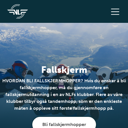
Fallskjerm
HVORDAN BLI FALLSKJERMHOPPER? Hvis du ønsker å bli
fallskjermhopper, må du gjennomføre en
fallskjermutdanning i en av NLFs klubber. Flere av våre
klubber tilbyr også tandemhopp, som er den enkleste
måten å oppleve sitt første fallskjermhopp på.
Bli fallskjermhopper