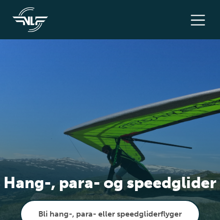
Hang-, para- og speedglider
Bli hang-, para- eller speedgliderflyger