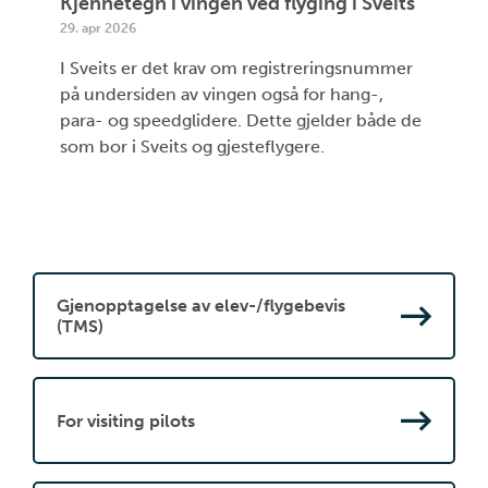
Kjennetegn i vingen ved flyging i Sveits
29. apr 2026
I Sveits er det krav om registreringsnummer
på undersiden av vingen også for hang-,
para- og speedglidere. Dette gjelder både de
som bor i Sveits og gjesteflygere.
Gjenopptagelse av elev-/flygebevis
(TMS)
For visiting pilots