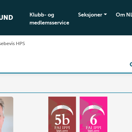
Klubb- og
Seksjoner
Om N
BUND
medlemsservice
ebevis HPS