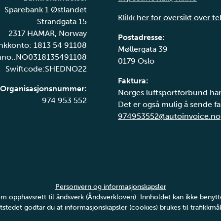
Sparebank 1 Østlandet
Klikk her for oversikt over t
Strandgata 15
2317 HAMAR, Norway
Postadresse:
nkkonto: 1813 54 91108
Møllergata 39
nno.:NO0318135491108
0179 Oslo
Swiftcode:SHEDNO22
Faktura:
Organisasjonsnummer:
Norges luftsportforbund har
974 953 552
Det er også mulig å sende fak
974953552@autoinvoice.no
Personvern og informasjonskapsler
v om opphavsrett til åndsverk (Åndsverkloven). Innholdet kan ikke ben
tstedet godtar du at informasjonskapsler (cookies) brukes til trafikkmål