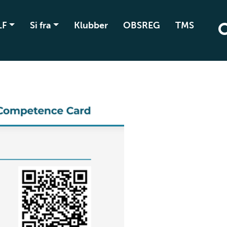
LF
Si fra
Klubber
OBSREG
TMS