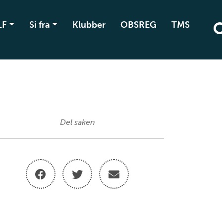
LF
Si fra
Klubber
OBSREG
TMS
Del saken