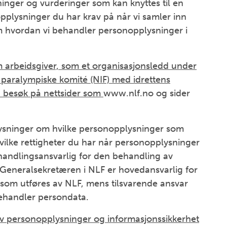
inger og vurderinger som kan knyttes til en
pplysninger du har krav på når vi samler inn
 hvordan vi behandler personopplysninger i
arbeidsgiver, som et organisasjonsledd under
paralympiske komité (NIF) med idrettens
d besøk på nettsider som
www.nlf.no og sider
ysninger om hvilke personopplysninger som
vilke rettigheter du har når personopplysninger
ehandlingsansvarlig for den behandling av
Generalsekretæren i NLF er hovedansvarlig for
om utføres av NLF, mens tilsvarende ansvar
behandler persondata.
v personopplysninger og informasjonssikkerhet