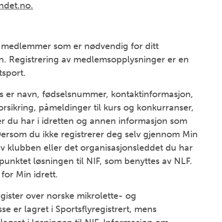
ndet.no.
medlemmer som er nødvendig for ditt
en. Registrering av medlemsopplysninger er en
tsport.
 er navn, fødselsnummer, kontaktinformasjon,
forsikring, påmeldinger til kurs og konkurranser,
ler du har i idretten og annen informasjon som
. Dersom du ikke registrerer deg selv gjennom Min
t av klubben eller det organisasjonsleddet du har
punktet løsningen til NIF, som benyttes av NLF.
for Min idrett.
ister over norske mikrolette- og
sse er lagret i Sportsflyregistrert, mens