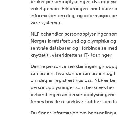
bruker personopplysninger, dvs opplysn
enkeltperson. Erklæringen inneholder o
informasjon om deg, og informasjon om
våre systemer.
NLF behandler personopplysninger som 
Norges idrettsforbund og olympiske og 
sentrale databaser og i forbindelse me
knyttet til våre/idrettens IT- løsninger.
Denne personvernerklæringen gir oppl
samles inn, hvordan de samles inn og h
om deg er registrert hos oss. NLF er b
personopplysninger som beskrives her. 
behandlingen av personopplysningene s
finnes hos de respektive klubber som 
Du finner informasjon om behandling a