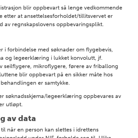
inistrasjon blir oppbevart så lenge vedkommende
 etter at ansettelsesforholdet/tillitsvervet er
evd av regnskapslovens oppbevaringsplikt.
 i forbindelse med søknader om flygebevis,
og legeerklæring i lukket konvolutt, jf.
 seilflygere, mikroflygere, førere av friballong
uttene blir oppbevart på en sikker måte hos
e behandlingen er samtykke.
er søknadsskjema/legeerklæring oppbevares av
er utløpt.
ng av data
 til når en person kan slettes i idrettens