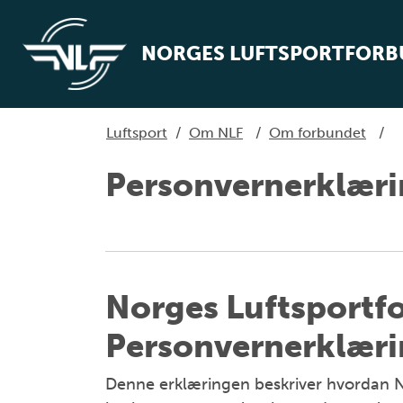
NORGES LUFTSPORTFOR
Luftsport
/
Om NLF
/
Om forbundet
/
Personvernerklær
Norges Luftsportf
Personvernerklær
Denne erklæringen beskriver hvordan N