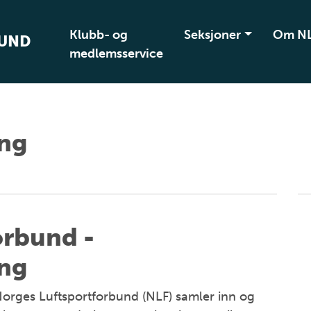
Klubb- og
Seksjoner
Om N
BUND
medlemsservice
ing
orbund -
ing
orges Luftsportforbund (NLF) samler inn og