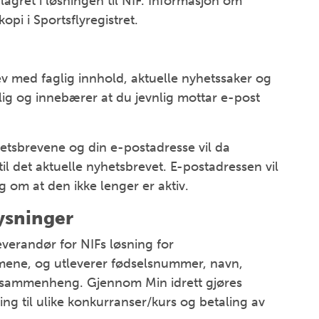
lagret i løsningen til NIF. Informasjon om
opi i Sportsflyregistret.
 med faglig innhold, aktuelle nyhetssaker og
illig og innebærer at du jevnlig mottar e-post
etsbrevene og din e-postadresse vil da
 til det aktuelle nyhetsbrevet. E-postadressen vil
g om at den ikke lenger er aktiv.
ysninger
verandør for NIFs løsning for
temene, og utleverer fødselsnummer, navn,
e sammenheng. Gjennom Min idrett gjøres
ng til ulike konkurranser/kurs og betaling av