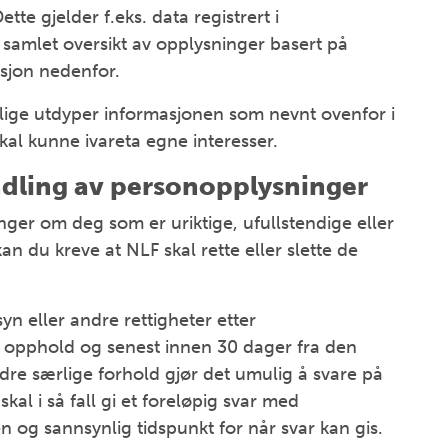
tte gjelder f.eks. data registrert i
n samlet oversikt av opplysninger basert på
asjon nedenfor.
lige utdyper informasjonen som nevnt ovenfor i
kal kunne ivareta egne interesser.
ndling av personopplysninger
er om deg som er uriktige, ufullstendige eller
an du kreve at NLF skal rette eller slette de
n eller andre rettigheter etter
opphold og senest innen 30 dager fra den
e særlige forhold gjør det umulig å svare på
al i så fall gi et foreløpig svar med
n og sannsynlig tidspunkt for når svar kan gis.