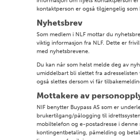
informasjon om flyets kontaktperson er 
kontaktperson er også tilgjengelig som k
Nyhetsbrev
Som medlem i NLF mottar du nyhetsbrev
viktig informasjon fra NLF. Dette er friv
med nyhetsbrevene.
Du kan når som helst melde deg av nyh
umiddelbart bli slettet fra adresselisten
også slettes dersom vi får tilbakemeldin
Mottakere av personoppl
NIF benytter Buypass AS som er underle
brukertilgang/pålogging til idrettssys
mobiltelefon og e-postadresse i denn
kontingentbetaling, påmelding og betali