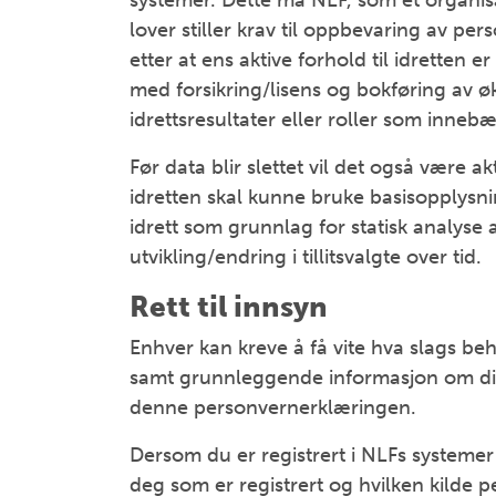
systemer. Dette må NLF, som et organisa
lover stiller krav til oppbevaring av p
etter at ens aktive forhold til idretten e
med forsikring/lisens og bokføring av ø
idrettsresultater eller roller som inneb
Før data blir slettet vil det også være a
idretten skal kunne bruke basisopplysni
idrett som grunnlag for statisk analyse a
utvikling/endring i tillitsvalgte over tid.
Rett til innsyn
Enhver kan kreve å få vite hva slags be
samt grunnleggende informasjon om diss
denne personvernerklæringen.
Dersom du er registrert i NLFs systemer
deg som er registrert og hvilken kild