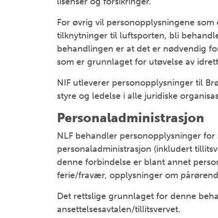
lisenser og forsikringer.
For øvrig vil personopplysningene som er
tilknytninger til luftsporten, bli behand
behandlingen er at det er nødvendig for 
som er grunnlaget for utøvelse av idrett
NIF utleverer personopplysninger til Brø
styre og ledelse i alle juridiske organisasj
Personaladministrasjon
NLF behandler personopplysninger for
personaladministrasjon (inkludert tilli
denne forbindelse er blant annet person
ferie/fravær, opplysninger om pårørende
Det rettslige grunnlaget for denne beha
ansettelsesavtalen/tillitsvervet.