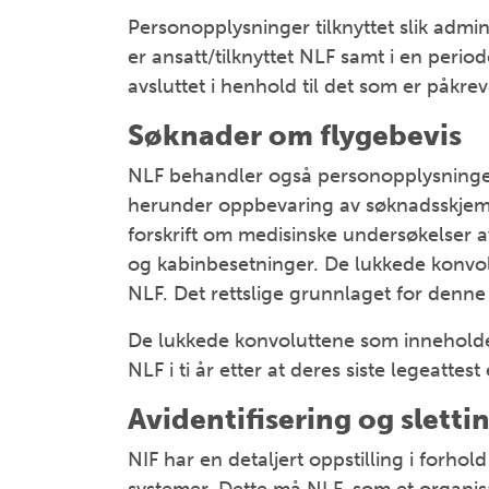
Personopplysninger tilknyttet slik adm
er ansatt/tilknyttet NLF samt i en periode
avsluttet i henhold til det som er påkr
Søknader om flygebevis
NLF behandler også personopplysninger
herunder oppbevaring av søknadsskjema 
forskrift om medisinske undersøkelser av
og kabinbesetninger. De lukkede konvol
NLF. Det rettslige grunnlaget for denn
De lukkede konvoluttene som innehold
NLF i ti år etter at deres siste legeattest 
Avidentifisering og sletti
NIF har en detaljert oppstilling i forhold