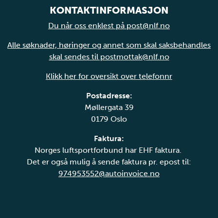
KONTAKTINFORMASJON
Du når oss enklest på post@nlf.no
Alle søknader, høringer og annet som skal saksbehandles
skal sendes til postmottak@nlf.no
Klikk her for oversikt over telefonnr
Postadresse:
Møllergata 39
0179 Oslo
Faktura:
Norges luftsportforbund har EHF faktura.
Det er også mulig å sende faktura pr. epost til:
974953552@autoinvoice.no