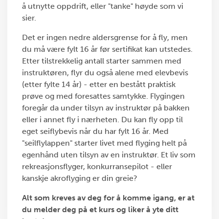
å utnytte oppdrift, eller "tanke" høyde som vi
sier.
Det er ingen nedre aldersgrense for å fly, men
du må være fylt 16 år før sertifikat kan utstedes.
Etter tilstrekkelig antall starter sammen med
instruktøren, flyr du også alene med elevbevis
(etter fylte 14 år) - etter en bestått praktisk
prøve og med foresattes samtykke. Flygingen
foregår da under tilsyn av instruktør på bakken
eller i annet fly i nærheten. Du kan fly opp til
eget seiflybevis når du har fylt 16 år. Med
"seilflylappen" starter livet med flyging helt på
egenhånd uten tilsyn av en instruktør. Et liv som
rekreasjonsflyger, konkurransepilot - eller
kanskje akroflyging er din greie?
Alt som kreves av deg for å komme igang, er at
du melder deg på et kurs og liker å yte ditt