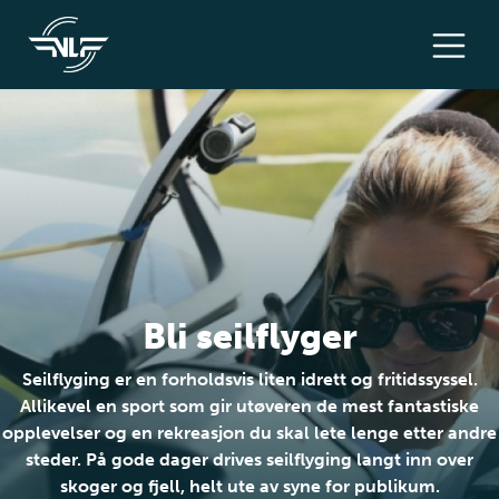
Bli seilflyger
Seilflyging er en forholdsvis liten idrett og fritidssyssel.
Allikevel en sport som gir utøveren de mest fantastiske
opplevelser og en rekreasjon du skal lete lenge etter andre
steder. På gode dager drives seilflyging langt inn over
skoger og fjell, helt ute av syne for publikum.