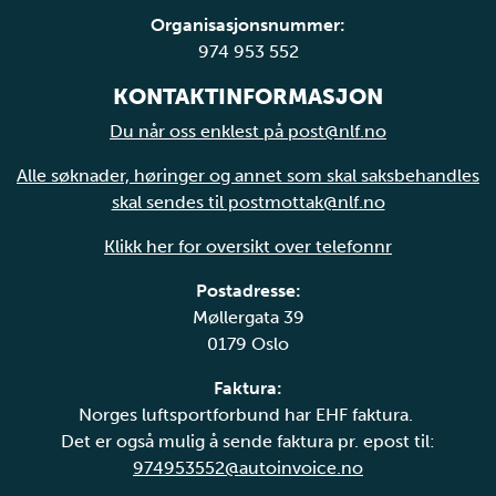
Organisasjonsnummer:
974 953 552
KONTAKTINFORMASJON
Du når oss enklest på post@nlf.no
Alle søknader, høringer og annet som skal saksbehandles
skal sendes til postmottak@nlf.no
Klikk her for oversikt over telefonnr
Postadresse:
Møllergata 39
0179 Oslo
Faktura:
Norges luftsportforbund har EHF faktura.
Det er også mulig å sende faktura pr. epost til:
974953552@autoinvoice.no