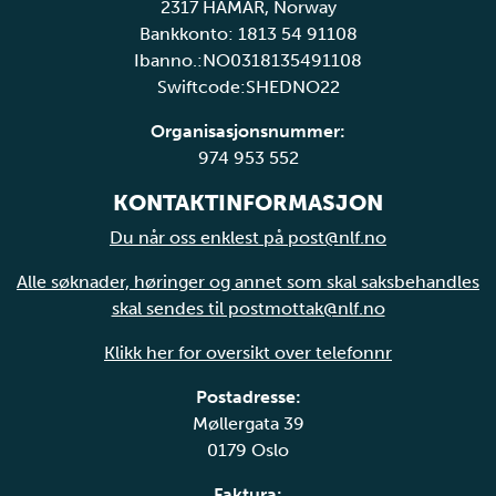
2317 HAMAR, Norway
Bankkonto: 1813 54 91108
Ibanno.:NO0318135491108
Swiftcode:SHEDNO22
Organisasjonsnummer:
974 953 552
KONTAKTINFORMASJON
Du når oss enklest på post@nlf.no
Alle søknader, høringer og annet som skal saksbehandles
skal sendes til postmottak@nlf.no
Klikk her for oversikt over telefonnr
Postadresse:
Møllergata 39
0179 Oslo
Faktura: