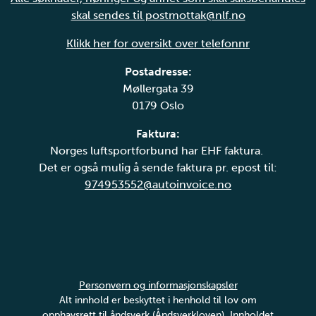
skal sendes til postmottak@nlf.no
Klikk her for oversikt over telefonnr
Postadresse:
Møllergata 39
0179 Oslo
Faktura:
Norges luftsportforbund har EHF faktura.
Det er også mulig å sende faktura pr. epost til:
974953552@autoinvoice.no
Personvern og informasjonskapsler
Alt innhold er beskyttet i henhold til lov om
opphavsrett til åndsverk (Åndsverkloven). Innholdet