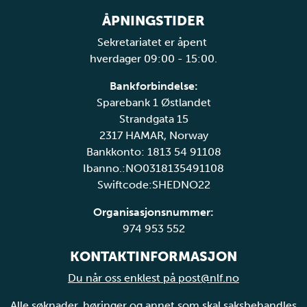
ÅPNINGSTIDER
Sekretariatet er åpent
hverdager 09:00 - 15:00.
Bankforbindelse:
Sparebank 1 Østlandet
Strandgata 15
2317 HAMAR, Norway
Bankkonto: 1813 54 91108
Ibanno.:NO0318135491108
Swiftcode:SHEDNO22
Organisasjonsnummer:
974 953 552
KONTAKTINFORMASJON
Du når oss enklest på post@nlf.no
Alle søknader, høringer og annet som skal saksbehandles