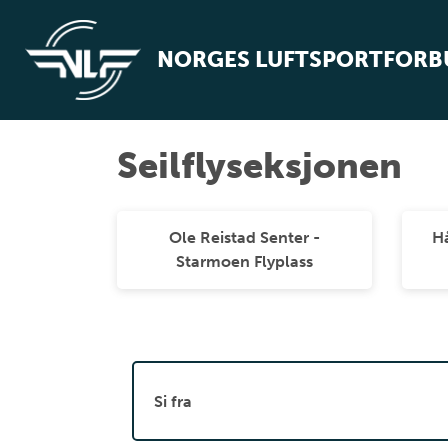
NORGES LUFTSPORTFOR
Seilflyseksjonen
Ole Reistad Senter -
H
Starmoen Flyplass
Si fra