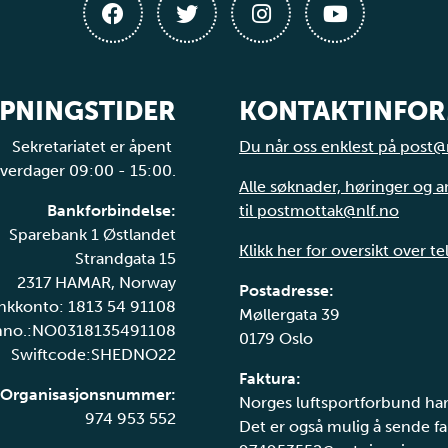
PNINGSTIDER
KONTAKTINFO
Sekretariatet er åpent
Du når oss enklest på post@
verdager 09:00 - 15:00.
Alle søknader, høringer og 
Bankforbindelse:
til postmottak@nlf.no
Sparebank 1 Østlandet
Klikk her for oversikt over t
Strandgata 15
2317 HAMAR, Norway
Postadresse:
nkkonto: 1813 54 91108
Møllergata 39
nno.:NO0318135491108
0179 Oslo
Swiftcode:SHEDNO22
Faktura:
Organisasjonsnummer:
Norges luftsportforbund har
974 953 552
Det er også mulig å sende fak