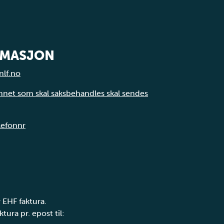
RMASJON
nlf.no
annet som skal saksbehandles skal sendes
elefonnr
 EHF faktura.
tura pr. epost til: