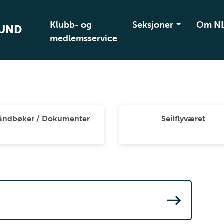
Klubb- og
Seksjoner
Om N
BUND
medlemsservice
åndbøker / Dokumenter
Seilflyværet