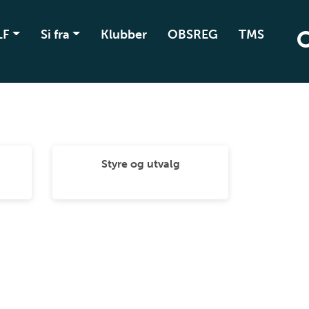
LF
Si fra
Klubber
OBSREG
TMS
Styre og utvalg