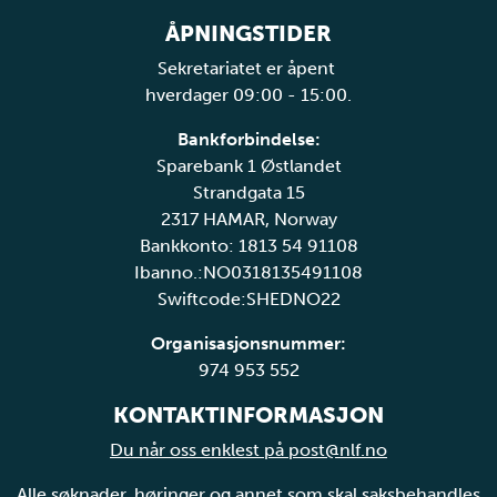
ÅPNINGSTIDER
Sekretariatet er åpent
hverdager 09:00 - 15:00.
Bankforbindelse:
Sparebank 1 Østlandet
Strandgata 15
2317 HAMAR, Norway
Bankkonto: 1813 54 91108
Ibanno.:NO0318135491108
Swiftcode:SHEDNO22
Organisasjonsnummer:
974 953 552
KONTAKTINFORMASJON
Du når oss enklest på post@nlf.no
Alle søknader, høringer og annet som skal saksbehandles