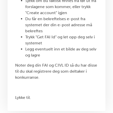
Sjekk om du faktisk finnes fra før ut fra
forslagene som kommer, eller trykk
"Create account" igjen
Du får en bekreftelses e-post fra
systemet der din e-post adresse må
bekreftes
Trykk "Get FAI Id" og let opp deg selv i
systemet
Legg eventuelt inn et bilde av deg selv
og lagre
Noter deg din FAI og CIVL ID så du har disse
til du skal registrere deg som deltaker i
konkurranse.
Lykke til.