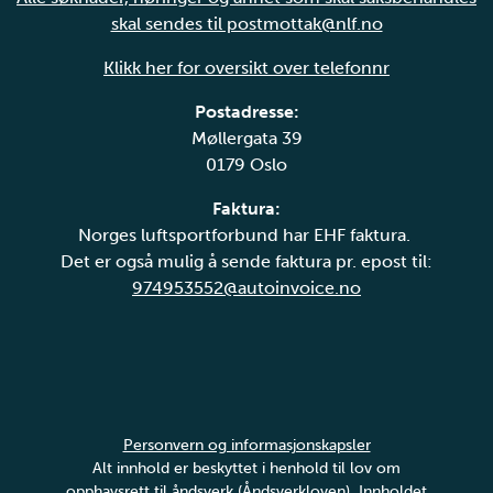
skal sendes til postmottak@nlf.no
Klikk her for oversikt over telefonnr
Postadresse:
Møllergata 39
0179 Oslo
Faktura:
Norges luftsportforbund har EHF faktura.
Det er også mulig å sende faktura pr. epost til:
974953552@autoinvoice.no
Personvern og informasjonskapsler
Alt innhold er beskyttet i henhold til lov om
opphavsrett til åndsverk (Åndsverkloven). Innholdet