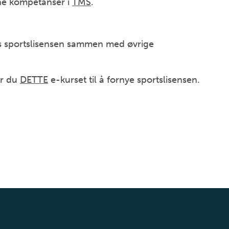
ine kompetanser i
TMS
.
es sportslisensen sammen med øvrige
er du
DETTE
e-kurset til å fornye sportslisensen.