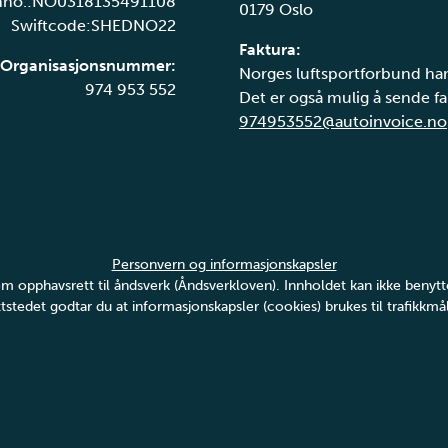
nno.:NO0318135491108
0179 Oslo
Swiftcode:SHEDNO22
Faktura:
Organisasjonsnummer:
Norges luftsportforbund har
974 953 552
Det er også mulig å sende fak
974953552@autoinvoice.no
Personvern og informasjonskapsler
v om opphavsrett til åndsverk (Åndsverkloven). Innholdet kan ikke ben
tstedet godtar du at informasjonskapsler (cookies) brukes til trafikkmål