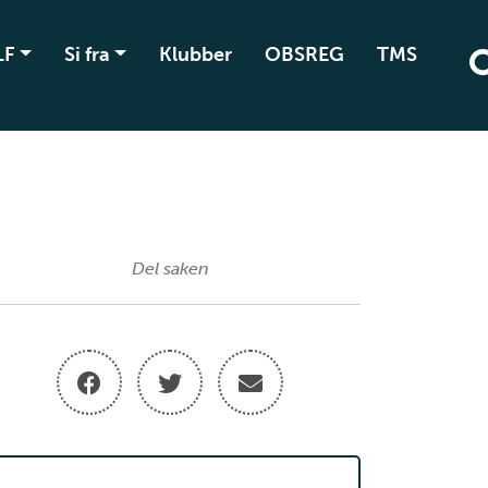
LF
Si fra
Klubber
OBSREG
TMS
Del saken