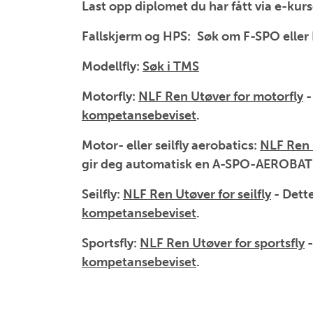
Last opp diplomet du har fått via e-kurse
Fallskjerm og HPS:
Søk om F-SPO eller
Modellfly:
Søk i TMS
Motorfly:
NLF Ren Utøver for motorfly
-
kompetansebeviset
.
Motor- eller seilfly aerobatics:
NLF Ren U
gir deg automatisk en A-SPO-AEROBA
Seilfly:
NLF Ren Utøver for seilfly
- Dett
kompetansebeviset
.
Sportsfly:
NLF Ren Utøver for sportsfly
-
kompetansebeviset
.