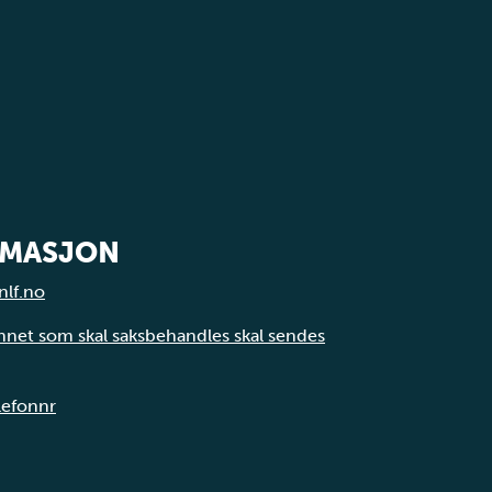
RMASJON
nlf.no
annet som skal saksbehandles skal sendes
elefonnr