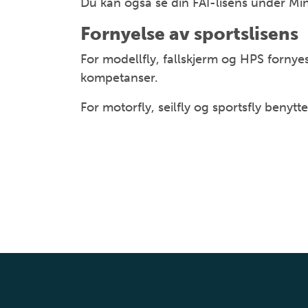
Du kan også se din FAI-lisens under M
Fornyelse av sportslisens
For modellfly, fallskjerm og HPS forny
kompetanser.
For motorfly, seilfly og sportsfly benytt