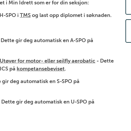
t i Min Idrett som er for din seksjon:
 H-SPO i
TMS
og last opp diplomet i søknaden.
 Dette gir deg automatisk en A-SPO på
tøver for motor- eller seilfly aerobatic
- Dette
TICS på
kompetansebeviset
.
e gir deg automatisk en S-SPO på
 Dette gir deg automatisk en U-SPO på