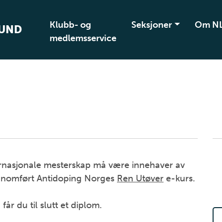
Klubb- og
Seksjoner
Om N
BUND
medlemsservice
ternasjonale mesterskap må være innehaver av
jennomført Antidoping Norges
Ren Utøver
e-kurs.
 får du til slutt et diplom.