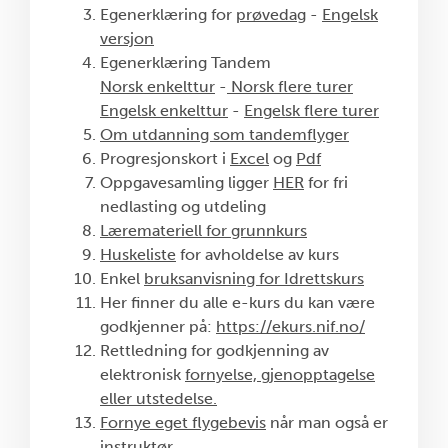
Egenerklæring for
prøvedag
-
Engelsk
versjon
Egenerklæring Tandem
Norsk enkelttur
-
Norsk flere turer
Engelsk enkelttur
-
Engelsk flere turer
Om utdanning som tandemflyger
Progresjonskort i
Excel
og
Pdf
Oppgavesamling ligger
HER
for fri
nedlasting og utdeling
Læremateriell for grunnkurs
Huskeliste
for avholdelse av kurs
Enkel
bruksanvisning for Idrettskurs
Her finner du alle e-kurs du kan være
godkjenner på:
https://ekurs.nif.no/
Rettledning for godkjenning av
elektronisk
fornyelse, gjenopptagelse
eller utstedelse.
Fornye eget flygebevis
når man også er
instruktør