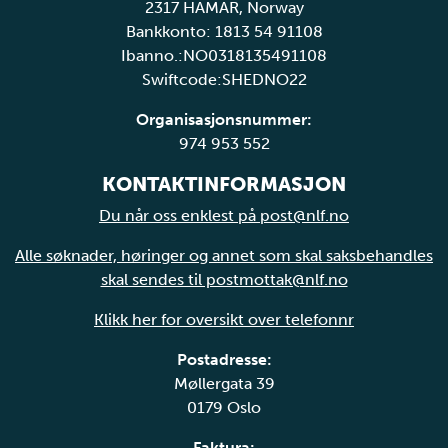
2317 HAMAR, Norway
Bankkonto: 1813 54 91108
Ibanno.:NO0318135491108
Swiftcode:SHEDNO22
Organisasjonsnummer:
974 953 552
KONTAKTINFORMASJON
Du når oss enklest på post@nlf.no
Alle søknader, høringer og annet som skal saksbehandles
skal sendes til postmottak@nlf.no
Klikk her for oversikt over telefonnr
Postadresse:
Møllergata 39
0179 Oslo
Faktura: