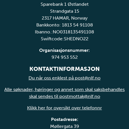
Sparebank 1 Østlandet
Strandgata 15
2317 HAMAR, Norway
Bankkonto: 1813 54 91108
Ibanno.:NO0318135491108
Swiftcode:SHEDNO22
Organisasjonsnummer:
974 953 552
KONTAKTINFORMASJON
Du når oss enklest på post@nlf.no
Alle søknader, høringer og annet som skal saksbehandles
skal sendes til postmottak@nlf.no
Klikk her for oversikt over telefonnr
Postadresse:
Møllergata 39