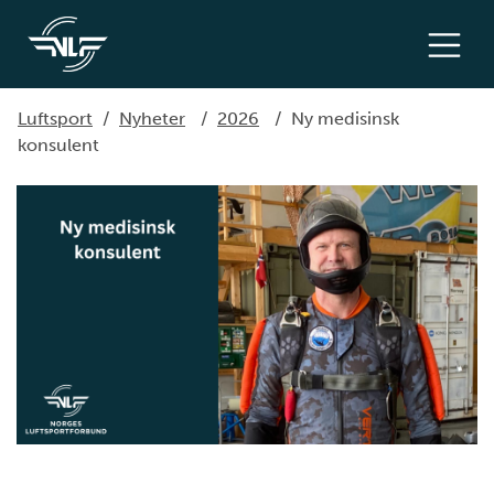
Luftsport
/
Nyheter
/
2026
/
Ny medisinsk
konsulent