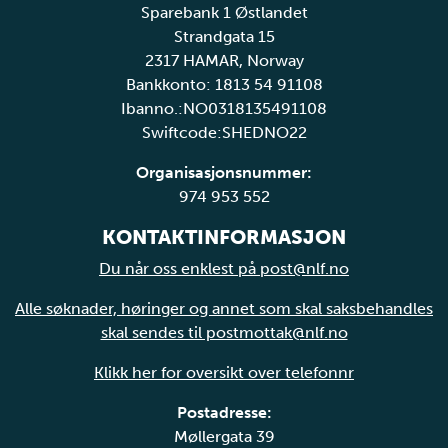
Sparebank 1 Østlandet
Strandgata 15
2317 HAMAR, Norway
Bankkonto: 1813 54 91108
Ibanno.:NO0318135491108
Swiftcode:SHEDNO22
Organisasjonsnummer:
974 953 552
KONTAKTINFORMASJON
Du når oss enklest på post@nlf.no
Alle søknader, høringer og annet som skal saksbehandles
skal sendes til postmottak@nlf.no
Klikk her for oversikt over telefonnr
Postadresse:
Møllergata 39