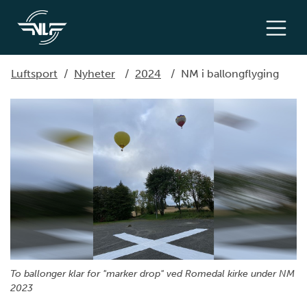
Luftsport
/
Nyheter
/
2024
/
NM i ballongflyging
To ballonger klar for "marker drop" ved Romedal kirke under NM
2023