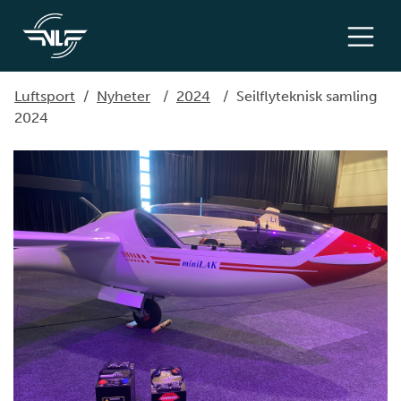
Luftsport
/
Nyheter
/
2024
/
Seilflyteknisk samling
2024