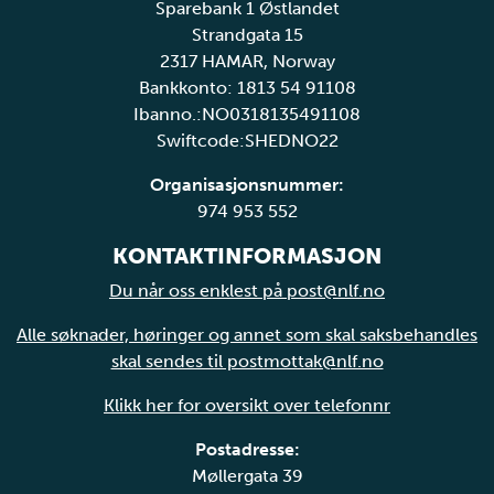
Sparebank 1 Østlandet
Strandgata 15
2317 HAMAR, Norway
Bankkonto: 1813 54 91108
Ibanno.:NO0318135491108
Swiftcode:SHEDNO22
Organisasjonsnummer:
974 953 552
KONTAKTINFORMASJON
Du når oss enklest på post@nlf.no
Alle søknader, høringer og annet som skal saksbehandles
skal sendes til postmottak@nlf.no
Klikk her for oversikt over telefonnr
Postadresse:
Møllergata 39