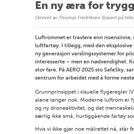
En ny æra for trygg
Skrevet av
Thomas Fredriksen (basert på tekst
Luftrommet er travlere enn noensinne, m
luftfartøy. I tillegg, med den eksplosive
ny generasjon varslingssystemer for pilo
interesserte – men en nødvendighet. Kol
stor fare. På AERO 2025 sto SafeSky, s
sentrum for arbeidet med å forme neste k
Grunnprinsippet i visuelle flygeregler (V
alene lenger nok. Moderne luftrom er fy
og ny droneaktivitet, og det menneskelig
særlig ikke små, hurtiggående fartøy som
Hvis vi ikke gjør noe målrettet nå, står
f