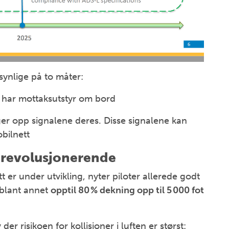
 synlige på to måter:
om har mottaksutstyr om bord
ger opp signalene deres. Disse signalene kan
obilnett
e revolusjonerende
t er under utvikling, nyter piloter allerede godt
 blant annet
opptil 80 % dekning opp til 5 000 fot
der risikoen for kollisjoner i luften er størst: