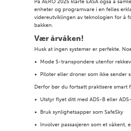
På AERO 2025 klarte EASA også å samle 
enheter og programvare i en felles erklæ
videreutviklingen av teknologien for å f
bakken.
Vær årvåken!
Husk at ingen systemer er perfekte. Noe 
Mode S-transpondere utenfor rekkevi
Piloter eller droner som ikke sender s
Derfor bør du fortsatt praktisere smart f
Utstyr flyet ditt med ADS-B eller ADS
Bruk synlighetsapper som SafeSky
Involver passasjeren som et våkent, e