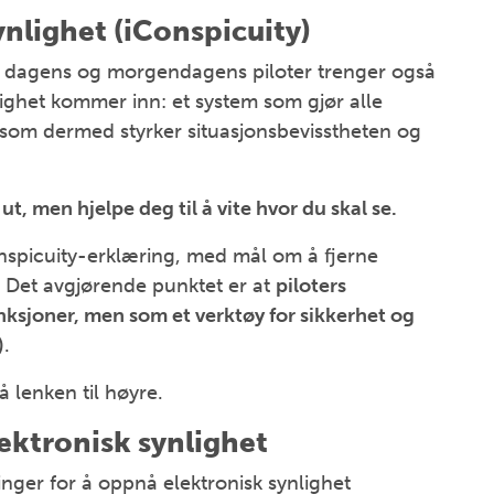
ynlighet (iConspicuity)
 men dagens og morgendagens piloter trenger også
nlighet kommer inn: et system som gjør alle
g som dermed styrker situasjonsbevisstheten og
ut, men hjelpe deg til å vite hvor du skal se.
spicuity-erklæring, med mål om å fjerne
r. Det avgjørende punktet er at
piloters
anksjoner, men som et verktøy for sikkerhet og
)
.
å lenken til høyre.
lektronisk synlighet
inger for å oppnå elektronisk synlighet