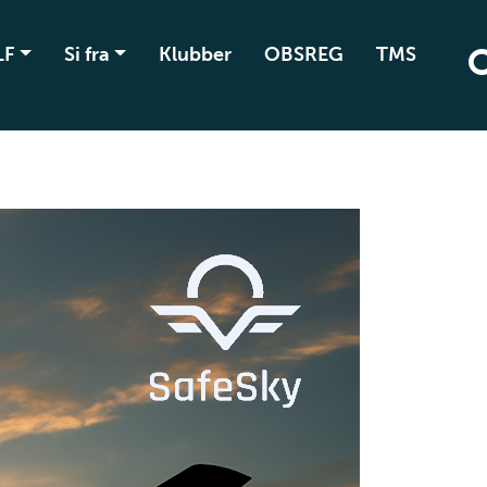
LF
Si fra
Klubber
OBSREG
TMS