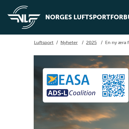
NORGES LUFTSPORTFOR
Luftsport
/
Nyheter
/
2025
/
En ny æra f