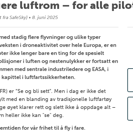
ere luftrom – for alle pilo
 fra SafeSky)
•
8. juni 2025
ed stadig flere flyvninger og ulike typer
 veksten i droneaktivitet over hele Europa, er en
ter ikke lenger bare en ting for de spesielt
lisjoner i luften og nestenulykker er fortsatt en
ammen med sentrale industriledere og EASA, i
apittel i luftfartssikkerheten.
FR) er “Se og bli sett”. Men i dag er ikke det
lt med en blanding av tradisjonelle luftfartøy
e øyet klarer rett og slett ikke å oppdage alt –
 heller ikke kan "se" deg.
remtiden for vår frihet til å fly i fare
.