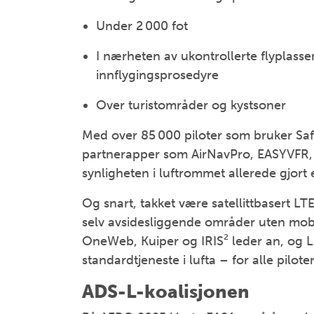
Under 2 000 fot
I nærheten av ukontrollerte flyplasse
innflygingsprosedyre
Over turistområder og kystsoner
Med over 85 000 piloter som bruker Saf
partnerapper som AirNavPro, EASYVFR, 
synligheten i luftrommet allerede gjort 
Og snart, takket være satellittbasert LTE
selv avsidesliggende områder uten mobil
OneWeb, Kuiper og IRIS² leder an, og LE
standardtjeneste i lufta – for alle piloter
ADS-L-koalisjonen