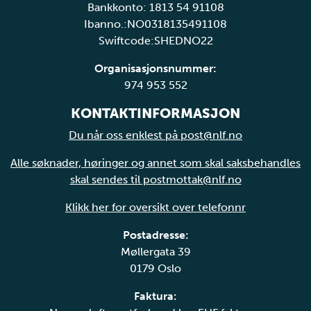
Bankkonto: 1813 54 91108
Ibanno.:NO0318135491108
Swiftcode:SHEDNO22
Organisasjonsnummer:
974 953 552
KONTAKTINFORMASJON
Du når oss enklest på post@nlf.no
Alle søknader, høringer og annet som skal saksbehandles
skal sendes til postmottak@nlf.no
Klikk her for oversikt over telefonnr
Postadresse:
Møllergata 39
0179 Oslo
Faktura: