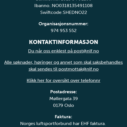
Ibanno.:NO0318135491108
Swiftcode:SHEDNO22
Organisasjonsnummer:
974 953 552
KONTAKTINFORMASJON
Du når oss enklest på post@nlf.no
Alle søknader, høringer og annet som skal saksbehandles
skal sendes til postmottak@nlf.no
Klikk her for oversikt over telefonnr
Postadresse:
Møllergata 39
0179 Oslo
Faktura:
Norges luftsportforbund har EHF faktura.