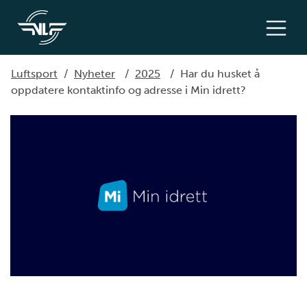
Luftsport
/
Nyheter
/
2025
/
Har du husket å
oppdatere kontaktinfo og adresse i Min idrett?