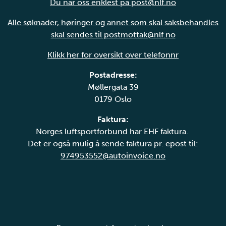
Du når oss enklest på post@nlf.no
Alle søknader, høringer og annet som skal saksbehandles
skal sendes til postmottak@nlf.no
Klikk her for oversikt over telefonnr
Postadresse:
Møllergata 39
0179 Oslo
Faktura:
Norges luftsportforbund har EHF faktura.
Det er også mulig å sende faktura pr. epost til:
974953552@autoinvoice.no