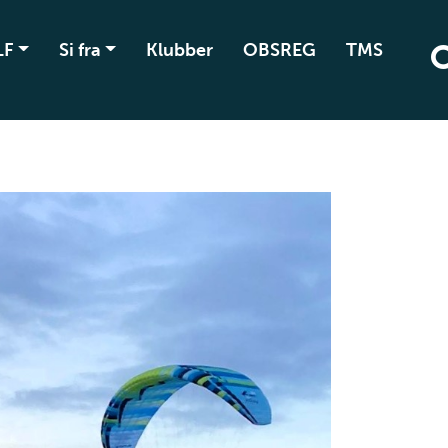
LF
Si fra
Klubber
OBSREG
TMS