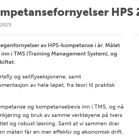
ompetansefornyelser HPS
 2025
for egenfornyelser av HPS-kompetanse i år. Målet
se inn i TMS (Training Management System), og
kiftet.
tsfly og seilflyseksjonene, samt
entasjon av hele løpet, fra teori til praktisk
n kompetanse og kompetansebevis inn i TMS, og nå
 Samkjøring og bruk av samme verktøyene på tvers
ttet og robust løsning. Samt at vi sammen drar
n måten får en mer effektiv og økonomisk drift.