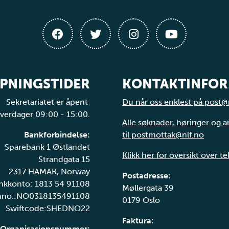
PNINGSTIDER
KONTAKTINFO
Sekretariatet er åpent
Du når oss enklest på post@
verdager 09:00 - 15:00.
Alle søknader, høringer og 
Bankforbindelse:
til postmottak@nlf.no
Sparebank 1 Østlandet
Klikk her for oversikt over t
Strandgata 15
2317 HAMAR, Norway
Postadresse:
nkkonto: 1813 54 91108
Møllergata 39
nno.:NO0318135491108
0179 Oslo
Swiftcode:SHEDNO22
Faktura:
Organisasjonsnummer: