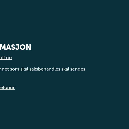
RMASJON
nlf.no
annet som skal saksbehandles skal sendes
elefonnr