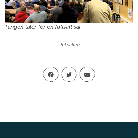
Tangen taler for en fullsatt sal
Del saken