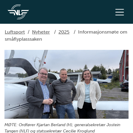
Luftsport
/
Nyheter
/
2025
/
Informasjonsmøte om
småflyplasssaken
MØTE: Ordfører Kjartan Berland (H), generalsekretær Jostein
Tangen (NLF) og statssekretær Cecilie Kroglund