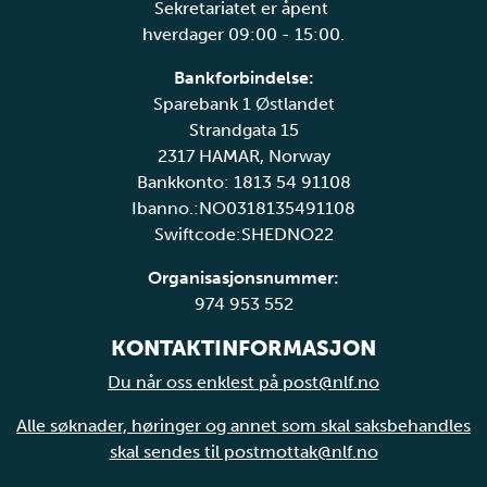
Sekretariatet er åpent
hverdager 09:00 - 15:00.
Bankforbindelse:
Sparebank 1 Østlandet
Strandgata 15
2317 HAMAR, Norway
Bankkonto: 1813 54 91108
Ibanno.:NO0318135491108
Swiftcode:SHEDNO22
Organisasjonsnummer:
974 953 552
KONTAKTINFORMASJON
Du når oss enklest på post@nlf.no
Alle søknader, høringer og annet som skal saksbehandles
skal sendes til postmottak@nlf.no