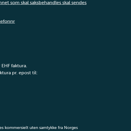
annet som skal saksbehandles skal sendes
elefonnr
 EHF faktura.
tura pr. epost til:
yttes kommersielt uten samtykke fra Norges