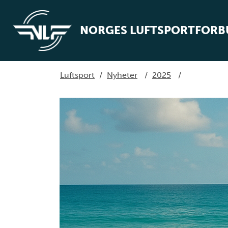
NORGES LUFTSPORTFOR
Luftsport
/
Nyheter
/
2025
/