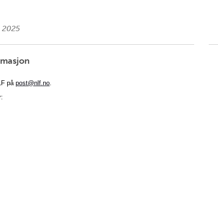
i 2025
ormasjon
NLF på
post@nlf.no
.
r: