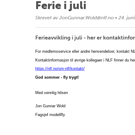
Ferie i juli
Skrevet av
JonGunnar.Wold@nlf.no
•
24. jun
Ferieavvikling i juli - her er kontaktinf
For medlemsservice eller andre henvendelser, kontakt 
Kontaktinformasjon til øvrige kollegaer i NLF finner du he
https://nlf.no/om-nlf/kontakt/
God sommer - fly trygt!
Med vennlig hilsen
Jon Gunnar Wold
Fagsjef modellfly