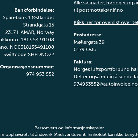
Alle søknader, høringer og 
Bankforbindelse:
til postmottak@nlf.no
Sparebank 1 Østlandet
Klikk her for oversikt over t
Strandgata 15
2317 HAMAR, Norway
Postadresse:
nkkonto: 1813 54 91108
Møllergata 39
nno.:NO0318135491108
0179 Oslo
Swiftcode:SHEDNO22
Faktura:
Organisasjonsnummer:
Norges luftsportforbund har
974 953 552
Det er også mulig å sende fak
974953552@autoinvoice.no
Personvern og informasjonskapsler
v om opphavsrett til åndsverk (Åndsverkloven). Innholdet kan ikke ben