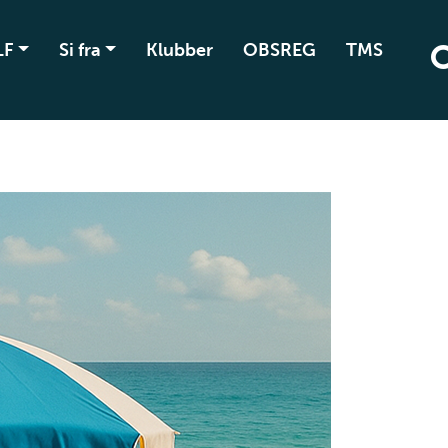
LF
Si fra
Klubber
OBSREG
TMS