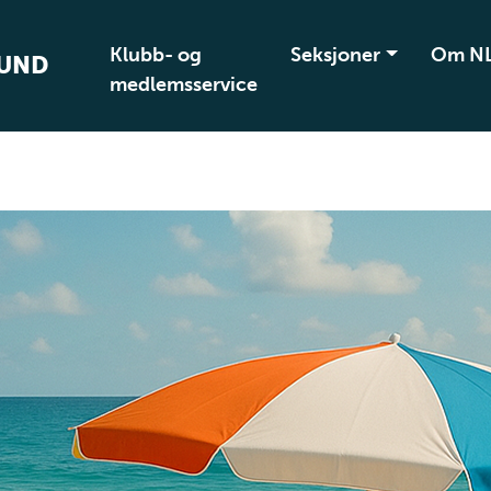
Klubb- og
Seksjoner
Om N
BUND
medlemsservice