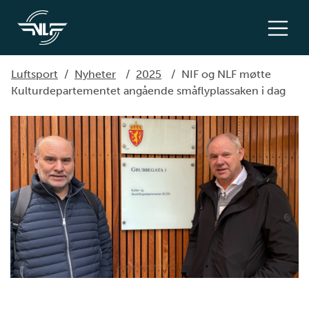
Luftsport
/
Nyheter
/
2025
/
NIF og NLF møtte
Kulturdepartementet angående småflyplassaken i dag