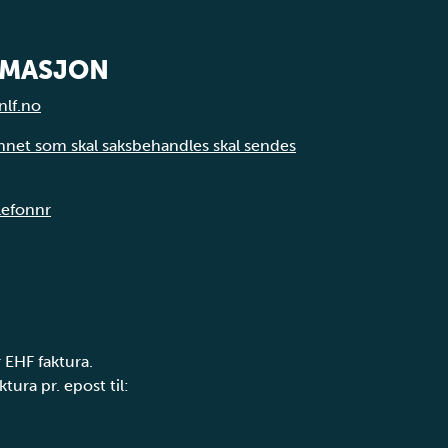
RMASJON
nlf.no
annet som skal saksbehandles skal sendes
elefonnr
 EHF faktura.
tura pr. epost til: