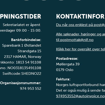
PNINGSTIDER
KONTAKTINFO
Sekretariatet er åpent
Du når oss enklest på post@
verdager 09:00 - 15:00.
Alle søknader, høringer og 
Bankforbindelse:
til postmottak@nlf.no
Sparebank 1 Østlandet
Klikk her for oversikt over t
Strandgata 15
2317 HAMAR, Norway
Postadresse:
nkkonto: 1813 54 91108
Møllergata 39
nno.:NO0318135491108
0179 Oslo
Swiftcode:SHEDNO22
Faktura:
Organisasjonsnummer:
Norges luftsportforbund har
974 953 552
Det er også mulig å sende fak
974953552@autoinvoice.no