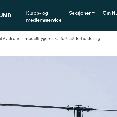
Klubb- og
Seksjoner
Om N
BUND
medlemsservice
til Avidrone - modellflygere skal fortsatt forholde seg