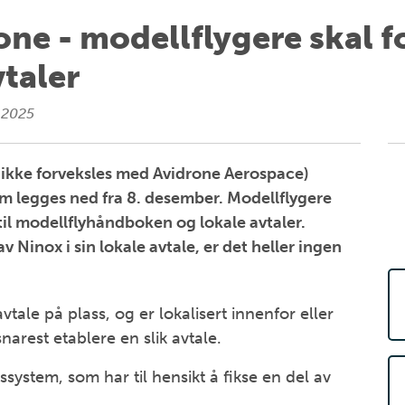
rone - modellflygere skal f
vtaler
 2025
å ikke forveksles med Avidrone Aerospace)
om legges ned fra 8. desember. Modellflygere
 til modellflyhåndboken og lokale avtaler.
Ninox i sin lokale avtale, er det heller ingen
tale på plass, og er lokalisert innenfor eller
snarest etablere en slik avtale.
gssystem, som har til hensikt å fikse en del av