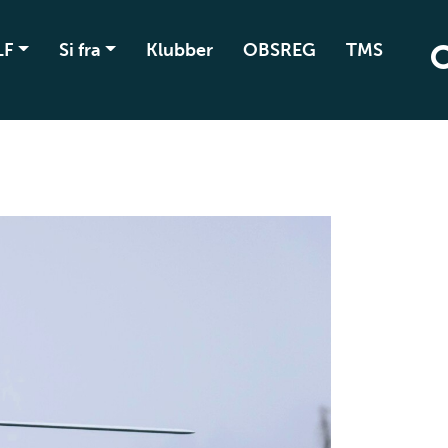
LF
Si fra
Klubber
OBSREG
TMS