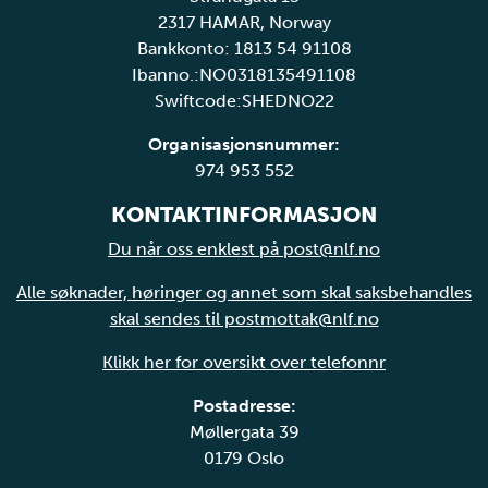
2317 HAMAR, Norway
Bankkonto: 1813 54 91108
Ibanno.:NO0318135491108
Swiftcode:SHEDNO22
Organisasjonsnummer:
974 953 552
KONTAKTINFORMASJON
Du når oss enklest på post@nlf.no
Alle søknader, høringer og annet som skal saksbehandles
skal sendes til postmottak@nlf.no
Klikk her for oversikt over telefonnr
Postadresse:
Møllergata 39
0179 Oslo