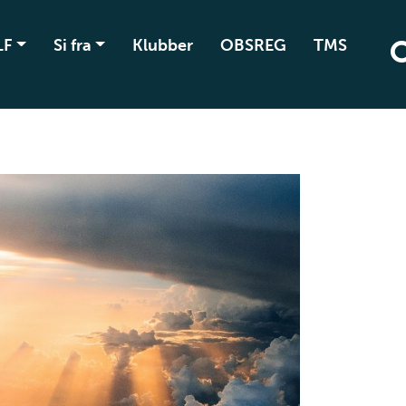
LF
Si fra
Klubber
OBSREG
TMS