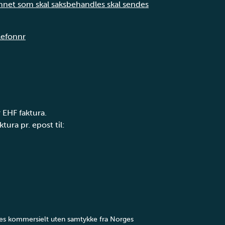
annet som skal saksbehandles skal sendes
elefonnr
 EHF faktura.
tura pr. epost til:
yttes kommersielt uten samtykke fra Norges