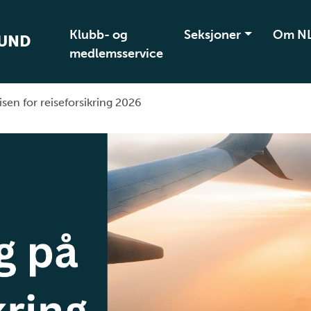
Klubb- og
Seksjoner
Om N
BUND
medlemsservice
isen for reiseforsikring 2026