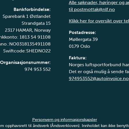
Alle søknader, høringer og 
Bankforbindelse:
til postmottak@nlf.no
Sparebank 1 Østlandet
Klikk her for oversikt over t
Strandgata 15
2317 HAMAR, Norway
Postadresse:
nkkonto: 1813 54 91108
Møllergata 39
nno.:NO0318135491108
0179 Oslo
Swiftcode:SHEDNO22
Faktura:
Organisasjonsnummer:
Norges luftsportforbund har
974 953 552
Det er også mulig å sende fak
974953552@autoinvoice.no
Personvern og informasjonskapsler
v om opphavsrett til åndsverk (Åndsverkloven). Innholdet kan ikke ben