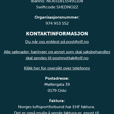
Ibanno.:NO0318135491108
Swiftcode:SHEDNO22
Organisasjonsnummer:
974 953 552
KONTAKTINFORMASJON
Du når oss enklest på post@nlf.no
Alle søknader, høringer og annet som skal saksbehandles
skal sendes til postmottak@nlf.no
Klikk her for oversikt over telefonnr
Postadresse:
Møllergata 39
0179 Oslo
Faktura:
Norges luftsportforbund har EHF faktura.
Det er også mulig å sende faktura pr. epost til: