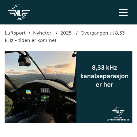
Luftsport
/
Nyheter
/
2025
/
Overgangen til 8,33
kHz - tiden er kommet