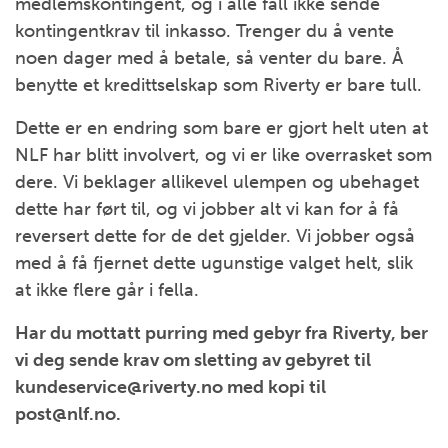
medlemskontingent, og i alle fall ikke sende
kontingentkrav til inkasso. Trenger du å vente
noen dager med å betale, så venter du bare. Å
benytte et kredittselskap som Riverty er bare tull.
Dette er en endring som bare er gjort helt uten at
NLF har blitt involvert, og vi er like overrasket som
dere. Vi beklager allikevel ulempen og ubehaget
dette har ført til, og vi jobber alt vi kan for å få
reversert dette for de det gjelder. Vi jobber også
med å få fjernet dette ugunstige valget helt, slik
at ikke flere går i fella.
Har du mottatt purring med gebyr fra Riverty, ber
vi deg sende krav om sletting av gebyret til
kundeservice@riverty.no med kopi til
post@nlf.no.