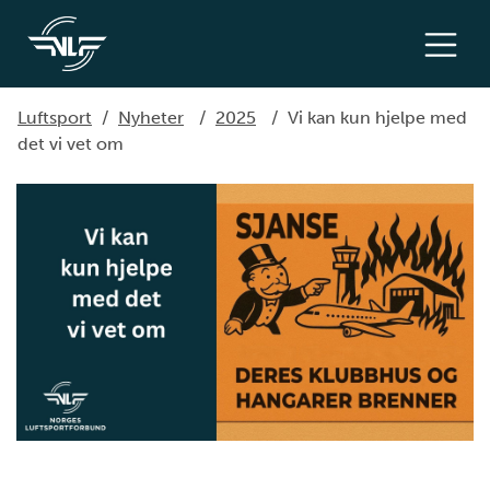
Luftsport
/
Nyheter
/
2025
/
Vi kan kun hjelpe med
det vi vet om