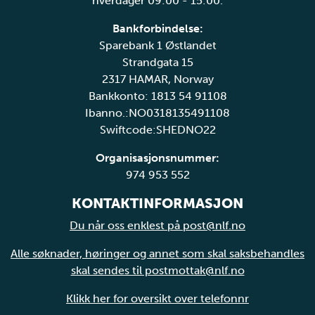
hverdager 09:00 - 15:00.
Bankforbindelse:
Sparebank 1 Østlandet
Strandgata 15
2317 HAMAR, Norway
Bankkonto: 1813 54 91108
Ibanno.:NO0318135491108
Swiftcode:SHEDNO22
Organisasjonsnummer:
974 953 552
KONTAKTINFORMASJON
Du når oss enklest på post@nlf.no
Alle søknader, høringer og annet som skal saksbehandles
skal sendes til postmottak@nlf.no
Klikk her for oversikt over telefonnr