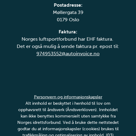
Postadresse:
Møllergata 39
0179 Oslo
Faktura:
Norges luftsportforbund har EHF faktura.
Det er også mulig å sende faktura pr. epost til:
974953552@autoinvoice.no
Personvern og informasjonskapsler
Alt innhold er beskyttet i henhold til lov om
opphavsrett til åndsverk (Åndsverkloven). Innholdet
kan ikke benyttes kommersielt uten samtykke fra
Norges idrettsforbund. Ved å bruke dette nettstedet
godtar du at informasjonskapsler (cookies) brukes til
trafikkmåling og optimalisering av innhold. (03)