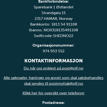
Bankforbindelse:
Sparebank 1 Østlandet
Strandgata 15
2317 HAMAR, Norway
Bankkonto: 1813 54 91108
Ibanno.:NO0318135491108
Swiftcode:SHEDNO22
Organisasjonsnummer:
974 953 552
KONTAKTINFORMASJON
Du når oss enklest på post@nlf.no
Alle søknader, høringer og annet som skal saksbehandles
skal sendes til postmottak@nlf.no
Klikk her for oversikt over telefonnr
Postadresse: