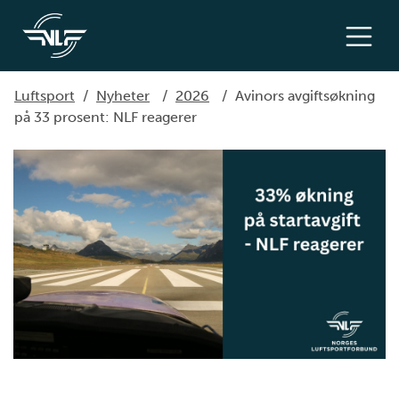
Luftsport
/
Nyheter
/
2026
/
Avinors avgiftsøkning
på 33 prosent: NLF reagerer