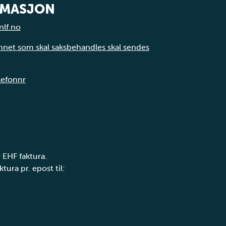
RMASJON
nlf.no
annet som skal saksbehandles skal sendes
elefonnr
 EHF faktura.
tura pr. epost til: