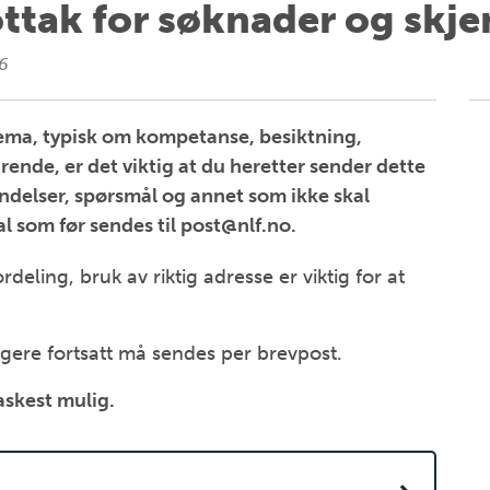
ttak for søknader og skj
6
jema, typisk om kompetanse, besiktning,
svarende, er det viktig at du heretter sender dette
ndelser, spørsmål og annet som ikke skal
al som før sendes til post@nlf.no.
ordeling, bruk av riktig adresse er viktig for at
lygere fortsatt må sendes per brevpost.
raskest mulig.