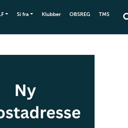
LF
Si fra
Klubber
OBSREG
TMS