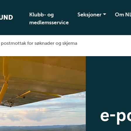
Klubb- og
Seksjoner
Om N
BUND
medlemsservice
i postmottak for søknader og skjema