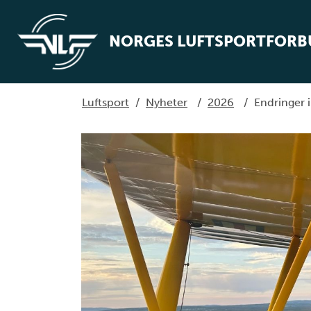
NORGES LUFTSPORTFOR
Luftsport
/
Nyheter
/
2026
/
Endringer 