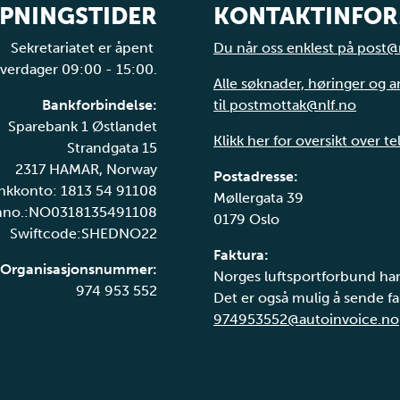
PNINGSTIDER
KONTAKTINFO
Sekretariatet er åpent
Du når oss enklest på post@
verdager 09:00 - 15:00.
Alle søknader, høringer og 
Bankforbindelse:
til postmottak@nlf.no
Sparebank 1 Østlandet
Klikk her for oversikt over t
Strandgata 15
2317 HAMAR, Norway
Postadresse:
nkkonto: 1813 54 91108
Møllergata 39
nno.:NO0318135491108
0179 Oslo
Swiftcode:SHEDNO22
Faktura:
Organisasjonsnummer:
Norges luftsportforbund har
974 953 552
Det er også mulig å sende fak
974953552@autoinvoice.no