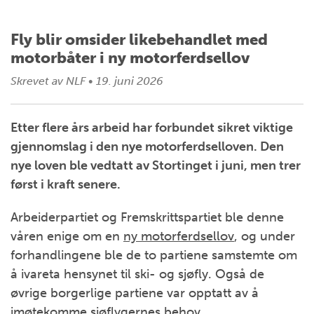
Fly blir omsider likebehandlet med
motorbåter i ny motorferdsellov
Skrevet av
NLF
•
19. juni 2026
Etter flere års arbeid har forbundet sikret viktige
gjennomslag i den nye motorferdselloven. Den
nye loven ble vedtatt av Stortinget i juni, men trer
først i kraft senere.
Arbeiderpartiet og Fremskrittspartiet ble denne
våren enige om en
ny motorferdsellov
, og under
forhandlingene ble de to partiene samstemte om
å ivareta hensynet til ski- og sjøfly. Også de
øvrige borgerlige partiene var opptatt av å
imøtekomme sjøflygernes behov.