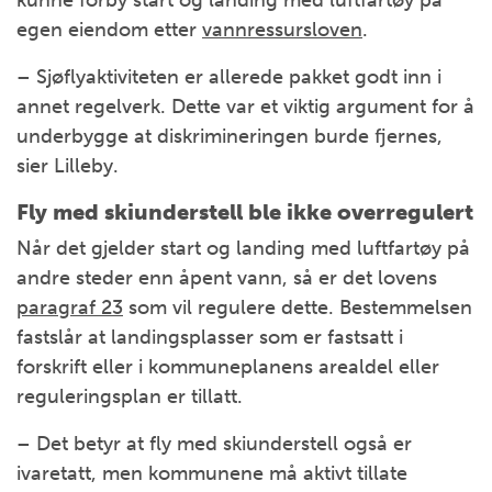
kunne forby start og landing med luftfartøy på
egen eiendom etter
vannressursloven
.
– Sjøflyaktiviteten er allerede pakket godt inn i
annet regelverk. Dette var et viktig argument for å
underbygge at diskrimineringen burde fjernes,
sier Lilleby.
Fly med skiunderstell ble ikke overregulert
Når det gjelder start og landing med luftfartøy på
andre steder enn åpent vann, så er det lovens
paragraf 23
som vil regulere dette. Bestemmelsen
fastslår at landingsplasser som er fastsatt i
forskrift eller i kommuneplanens arealdel eller
reguleringsplan er tillatt.
– Det betyr at fly med skiunderstell også er
ivaretatt, men kommunene må aktivt tillate