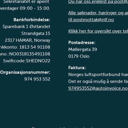
Sekretariatet er åpent
Du når oss enklest på post@
verdager 09:00 - 15:00.
Alle søknader, høringer og 
Bankforbindelse:
til postmottak@nlf.no
Sparebank 1 Østlandet
Klikk her for oversikt over t
Strandgata 15
2317 HAMAR, Norway
Postadresse:
nkkonto: 1813 54 91108
Møllergata 39
nno.:NO0318135491108
0179 Oslo
Swiftcode:SHEDNO22
Faktura:
Organisasjonsnummer:
Norges luftsportforbund har
974 953 552
Det er også mulig å sende fak
974953552@autoinvoice.no