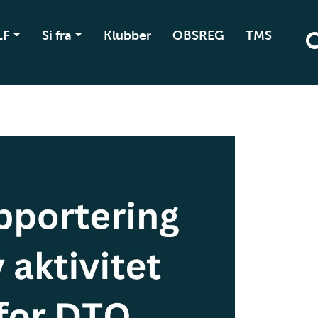
LF
Si fra
Klubber
OBSREG
TMS