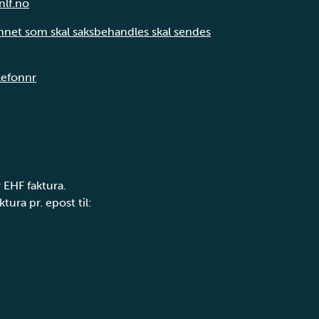
nlf.no
annet som skal saksbehandles skal sendes
elefonnr
 EHF faktura.
tura pr. epost til: