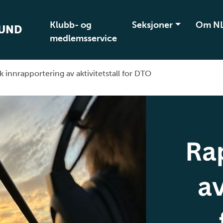
Klubb- og
Seksjoner
Om N
BUND
medlemsservice
k innrapportering av aktivitetstall for DTO