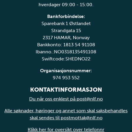
hverdager 09:00 - 15:00.
Bankforbindelse:
Sparebank 1 Østlandet
Strandgata 15
2317 HAMAR, Norway
Bankkonto: 1813 54 91108
Ibanno.:NO0318135491108
Swiftcode:SHEDNO22
Organisasjonsnummer:
974 953 552
KONTAKTINFORMASJON
Du når oss enklest på post@nlf.no
Alle søknader, høringer og annet som skal saksbehandles
skal sendes til postmottak@nlf.no
Klikk her for oversikt over telefonnr