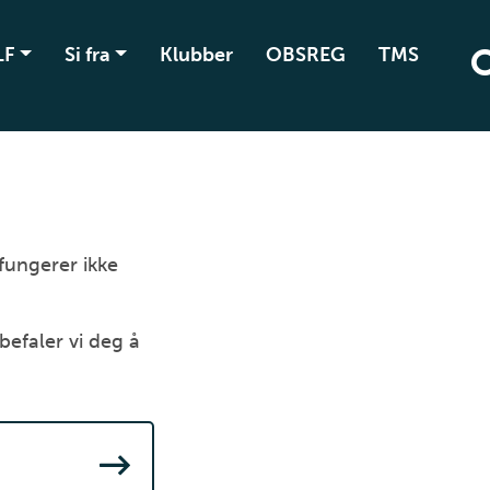
LF
Si fra
Klubber
OBSREG
TMS
 fungerer ikke
befaler vi deg å