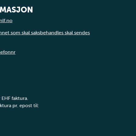
RMASJON
nlf.no
annet som skal saksbehandles skal sendes
elefonnr
 EHF faktura.
tura pr. epost til: