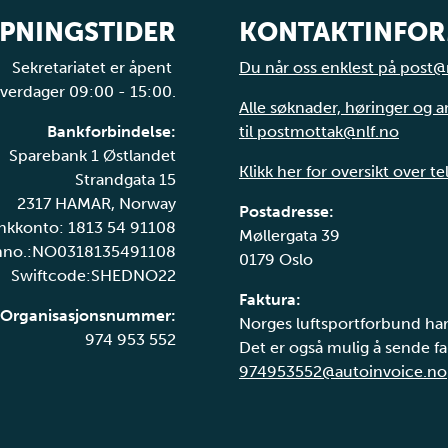
PNINGSTIDER
KONTAKTINFO
Sekretariatet er åpent
Du når oss enklest på post@
verdager 09:00 - 15:00.
Alle søknader, høringer og 
Bankforbindelse:
til postmottak@nlf.no
Sparebank 1 Østlandet
Klikk her for oversikt over t
Strandgata 15
2317 HAMAR, Norway
Postadresse:
nkkonto: 1813 54 91108
Møllergata 39
nno.:NO0318135491108
0179 Oslo
Swiftcode:SHEDNO22
Faktura:
Organisasjonsnummer:
Norges luftsportforbund har
974 953 552
Det er også mulig å sende fak
974953552@autoinvoice.no