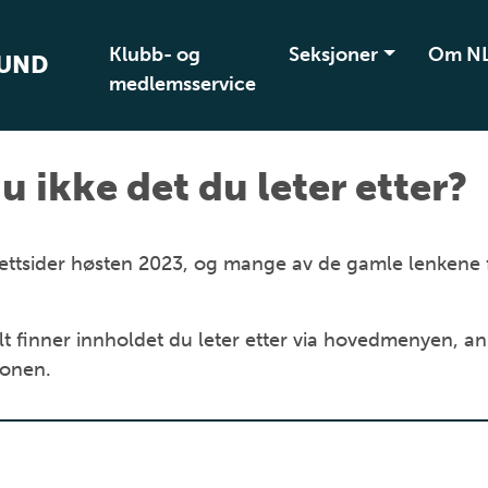
Klubb- og
Seksjoner
Om N
BUND
medlemsservice
u ikke det du leter etter?
ye nettsider høsten 2023, og mange av de gamle lenkene
t finner innholdet du leter etter via hovedmenyen, an
jonen.