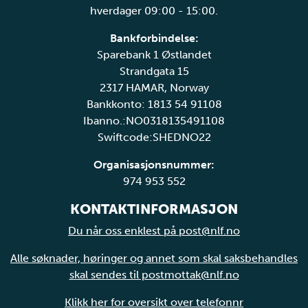
hverdager 09:00 - 15:00.
Bankforbindelse:
Sparebank 1 Østlandet
Strandgata 15
2317 HAMAR, Norway
Bankkonto: 1813 54 91108
Ibanno.:NO0318135491108
Swiftcode:SHEDNO22
Organisasjonsnummer:
974 953 552
KONTAKTINFORMASJON
Du når oss enklest på post@nlf.no
Alle søknader, høringer og annet som skal saksbehandles
skal sendes til postmottak@nlf.no
Klikk her for oversikt over telefonnr