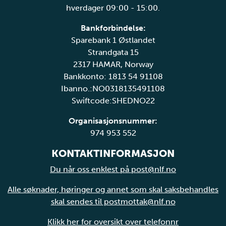
hverdager 09:00 - 15:00.
Bankforbindelse:
Sparebank 1 Østlandet
Strandgata 15
2317 HAMAR, Norway
Bankkonto: 1813 54 91108
Ibanno.:NO0318135491108
Swiftcode:SHEDNO22
Organisasjonsnummer:
974 953 552
KONTAKTINFORMASJON
Du når oss enklest på post@nlf.no
Alle søknader, høringer og annet som skal saksbehandles
skal sendes til postmottak@nlf.no
Klikk her for oversikt over telefonnr