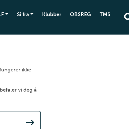
LF
Si fra
Klubber
OBSREG
TMS
 fungerer ikke
befaler vi deg å