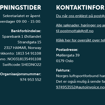
PNINGSTIDER
KONTAKTINFO
Sekretariatet er åpent
Du når oss enklest på post@
verdager 09:00 - 15:00.
Alle søknader, høringer og 
Bankforbindelse:
til postmottak@nlf.no
Sparebank 1 Østlandet
Klikk her for oversikt over t
Strandgata 15
2317 HAMAR, Norway
Postadresse:
nkkonto: 1813 54 91108
Møllergata 39
nno.:NO0318135491108
0179 Oslo
Swiftcode:SHEDNO22
Faktura:
Organisasjonsnummer:
Norges luftsportforbund har
974 953 552
Det er også mulig å sende fak
974953552@autoinvoice.no