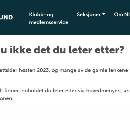
Klubb- og
Seksjoner
Om N
BUND
medlemsservice
u ikke det du leter etter?
ye nettsider høsten 2023, og mange av de gamle lenkene
t finner innholdet du leter etter via hovedmenyen, an
jonen.