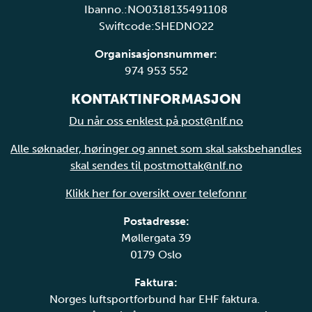
Ibanno.:NO0318135491108
Swiftcode:SHEDNO22
Organisasjonsnummer:
974 953 552
KONTAKTINFORMASJON
Du når oss enklest på post@nlf.no
Alle søknader, høringer og annet som skal saksbehandles
skal sendes til postmottak@nlf.no
Klikk her for oversikt over telefonnr
Postadresse:
Møllergata 39
0179 Oslo
Faktura:
Norges luftsportforbund har EHF faktura.