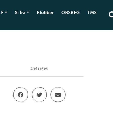
LF
Si fra
Klubber
OBSREG
TMS
Del saken