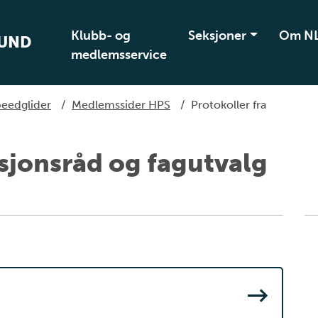
Klubb- og
Seksjoner
Om N
BUND
medlemsservice
peedglider
/
Medlemssider HPS
/
Protokoller fra
ksjonsråd og fagutvalg