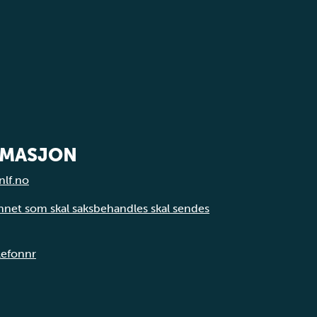
RMASJON
nlf.no
annet som skal saksbehandles skal sendes
elefonnr