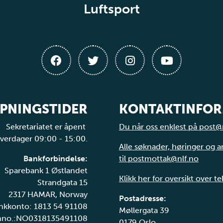
Luftsport
PNINGSTIDER
KONTAKTINFO
Sekretariatet er åpent
Du når oss enklest på post@
verdager 09:00 - 15:00.
Alle søknader, høringer og 
Bankforbindelse:
til postmottak@nlf.no
Sparebank 1 Østlandet
Klikk her for oversikt over t
Strandgata 15
2317 HAMAR, Norway
Postadresse:
nkkonto: 1813 54 91108
Møllergata 39
nno.:NO0318135491108
0179 Oslo