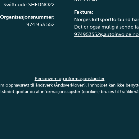
Swiftcode:SHEDNO22
Faktura:
Organisasjonsnummer:
Norges luftsportforbund har
974 953 552
Det er også mulig å sende fak
974953552@autoinvoice.no
Personvern og informasjonskapsler
v om opphavsrett til åndsverk (Åndsverkloven). Innholdet kan ikke ben
tstedet godtar du at informasjonskapsler (cookies) brukes til trafikkmål