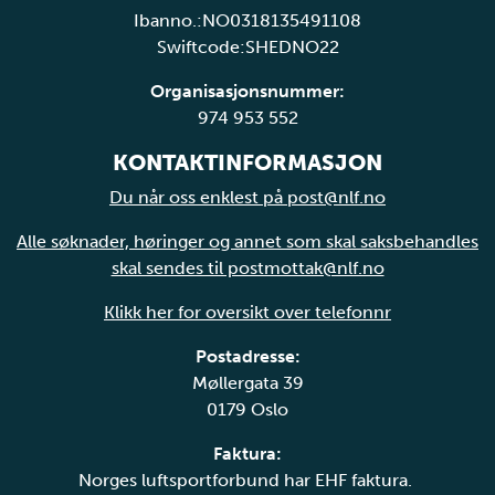
Ibanno.:NO0318135491108
Swiftcode:SHEDNO22
Organisasjonsnummer:
974 953 552
KONTAKTINFORMASJON
Du når oss enklest på post@nlf.no
Alle søknader, høringer og annet som skal saksbehandles
skal sendes til postmottak@nlf.no
Klikk her for oversikt over telefonnr
Postadresse:
Møllergata 39
0179 Oslo
Faktura:
Norges luftsportforbund har EHF faktura.