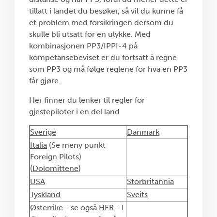
tillatt i landet du besøker, så vil du kunne få
et problem med forsikringen dersom du
skulle bli utsatt for en ulykke. Med
kombinasjonen PP3/IPPI-4 på
kompetansebeviset er du fortsatt å regne
som PP3 og må følge reglene for hva en PP3
får gjøre.
Her finner du lenker til regler for
gjestepiloter i en del land
Sverige
Danmark
Italia
(Se meny punkt
Foreign Pilots)
(
Dolomittene
)
USA
Storbritannia
Tyskland
Sveits
Østerrike
- se også
HER
- I