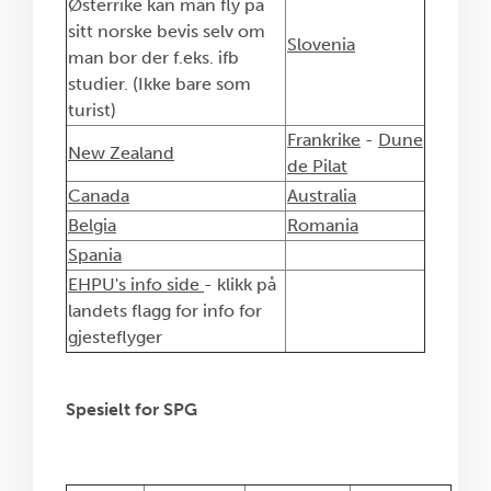
Østerrike kan man fly på
sitt norske bevis selv om
Slovenia
man bor der f.eks. ifb
studier. (Ikke bare som
turist)
Frankrike
-
Dune
New Zealand
de Pilat
Canada
Australia
Belgia
Romania
Spania
EHPU's info side
- klikk på
landets flagg for info for
gjesteflyger
Spesielt for SPG