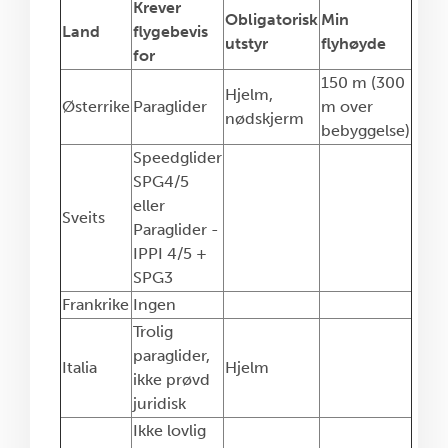
Krever
Obligatorisk
Min
Land
flygebevis
utstyr
flyhøyde
for
150 m (300
Hjelm,
Østerrike
Paraglider
m over
nødskjerm
bebyggelse)
Speedglider
SPG4/5
eller
Sveits
Paraglider -
IPPI 4/5 +
SPG3
Frankrike
Ingen
Trolig
paraglider,
Italia
Hjelm
ikke prøvd
juridisk
Ikke lovlig