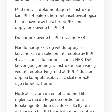
Med forevist dokumentasjon til instruktør
kan IPPI-4 påføres kompetansebeviset også
til innehavere av Para Pro 3/PP3 som
oppfyller kravene til IPPI-4.
Du finner kravene til IPPI nivåene
HER
.
Når du har sjekket og vet du oppfyller
kravene kan du søke om utstedelse av IPPI-
4 via e-kurs - du finner e-kurset
HER
. Det
krever godkjenning av instruktør som vanlig
ved utstedelse. Følg med at IPPI-4 dukker
opp på kompetansebeviset, skal normalt
skje i løpet av 1 time.
Husk at selv om du er i et land med lite
regler, så må du følge de norske for at
forsikringen(e) dine skal dekke. Så flyr du
distanse og har PP3, fordi du mener dette er